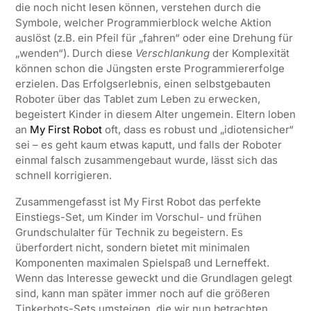
die noch nicht lesen können, verstehen durch die
Symbole, welcher Programmierblock welche Aktion
auslöst (z.B. ein Pfeil für „fahren“ oder eine Drehung für
„wenden“). Durch diese
Verschlankung
der Komplexität
können schon die Jüngsten erste Programmiererfolge
erzielen. Das Erfolgserlebnis, einen selbstgebauten
Roboter über das Tablet zum Leben zu erwecken,
begeistert Kinder in diesem Alter ungemein. Eltern loben
an
My First Robot
oft, dass es robust und „idiotensicher“
sei – es geht kaum etwas kaputt, und falls der Roboter
einmal falsch zusammengebaut wurde, lässt sich das
schnell korrigieren.
Zusammengefasst ist My First Robot das perfekte
Einstiegs-Set, um Kinder im Vorschul- und frühen
Grundschulalter für Technik zu begeistern. Es
überfordert nicht, sondern bietet mit minimalen
Komponenten maximalen Spielspaß und Lerneffekt.
Wenn das Interesse geweckt und die Grundlagen gelegt
sind, kann man später immer noch auf die größeren
Tinkerbots-Sets umsteigen, die wir nun betrachten.