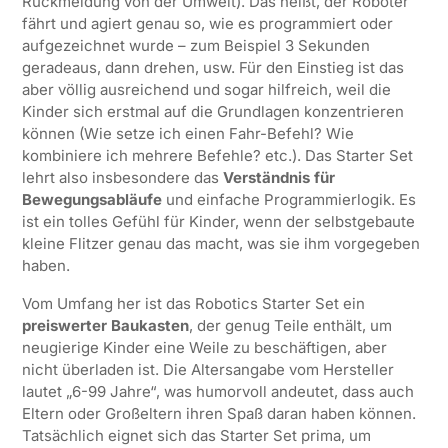
Rückmeldung von der Umwelt). Das heißt, der Roboter
fährt und agiert genau so, wie es programmiert oder
aufgezeichnet wurde – zum Beispiel 3 Sekunden
geradeaus, dann drehen, usw. Für den Einstieg ist das
aber völlig ausreichend und sogar hilfreich, weil die
Kinder sich erstmal auf die Grundlagen konzentrieren
können (Wie setze ich einen Fahr-Befehl? Wie
kombiniere ich mehrere Befehle? etc.). Das Starter Set
lehrt also insbesondere das
Verständnis für
Bewegungsabläufe
und einfache Programmierlogik. Es
ist ein tolles Gefühl für Kinder, wenn der selbstgebaute
kleine Flitzer genau das macht, was sie ihm vorgegeben
haben.
Vom Umfang her ist das Robotics Starter Set ein
preiswerter Baukasten
, der genug Teile enthält, um
neugierige Kinder eine Weile zu beschäftigen, aber
nicht überladen ist. Die Altersangabe vom Hersteller
lautet „6-99 Jahre“, was humorvoll andeutet, dass auch
Eltern oder Großeltern ihren Spaß daran haben können.
Tatsächlich eignet sich das Starter Set prima, um