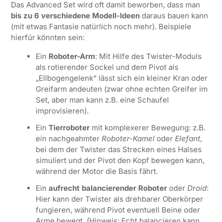
Das Advanced Set wird oft damit beworben, dass man
bis zu 6 verschiedene Modell-Ideen
daraus bauen kann
(mit etwas Fantasie natürlich noch mehr). Beispiele
hierfür könnten sein:
Ein
Roboter-Arm
: Mit Hilfe des Twister-Moduls
als rotierender Sockel und dem Pivot als
„Ellbogengelenk“ lässt sich ein kleiner Kran oder
Greifarm andeuten (zwar ohne echten Greifer im
Set, aber man kann z.B. eine Schaufel
improvisieren).
Ein
Tierroboter
mit komplexerer Bewegung: z.B.
ein nachgeahmter
Roboter-Kamel
oder
Elefant
,
bei dem der Twister das Strecken eines Halses
simuliert und der Pivot den Kopf bewegen kann,
während der Motor die Basis fährt.
Ein
aufrecht balancierender Roboter
oder
Droid
:
Hier kann der Twister als drehbarer Oberkörper
fungieren, während Pivot eventuell Beine oder
Arme bewegt. (Hinweis: Echt balancieren kann