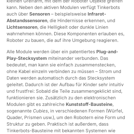
kleinen Greifarm, mit dem der Roboter Objekte greifen
kann. Neben den aktiven Modulen verfügt Tinkerbots
auch über
Sensoren
– beispielsweise
Infrarot-
Abstandssensoren
, die Hindernisse erkennen, und
Lichtsensoren
, die Helligkeit oder dunkle Linien
wahrnehmen können. Diese Komponenten erlauben es,
Roboter zu bauen, die auf ihre Umgebung reagieren.
Alle Module werden über ein patentiertes
Plug-and-
Play-Stecksystem
miteinander verbunden. Das
bedeutet, man kann sie einfach zusammenstecken,
ohne Kabel einzeln verbinden zu müssen – Strom und
Daten werden automatisch durch das Stecksystem
geleitet. Dadurch ist der Aufbau für Kinder sehr intuitiv
und frustfrei: Sobald die Teile zusammengeklickt sind,
funktionieren sie. Zusätzlich zu den elektronischen
Modulen gibt es zahlreiche
Kunststoff-Bausteine
,
sogenannte
Cubies
, in verschiedenen Formen (Würfel,
Quader, Prismen usw.), um den Robotern eine Form und
Struktur zu geben. Praktisch ist außerdem, dass
Tinkerbots-Bausteine mit bekannten Systemen wie